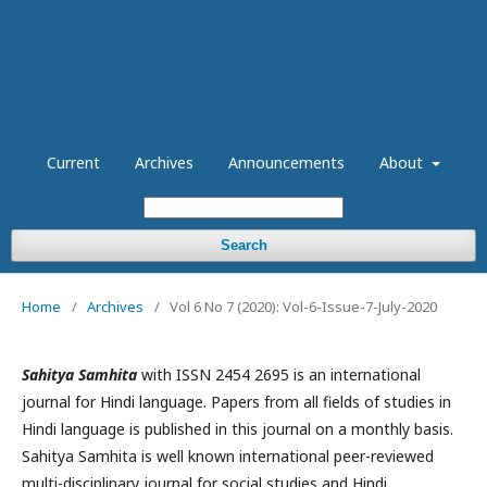
Current
Archives
Announcements
About
Search
Home
/
Archives
/
Vol 6 No 7 (2020): Vol-6-Issue-7-July-2020
Sahitya Samhita
with ISSN 2454 2695 is an international
journal for Hindi language. Papers from all fields of studies in
Hindi language is published in this journal on a monthly basis.
Sahitya Samhita is well known international peer-reviewed
multi-disciplinary journal for social studies and Hindi